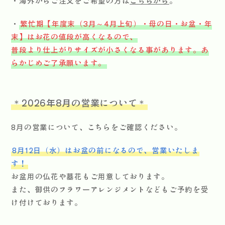
・海外からご注文をご希望の方は
こちらから
。
・
繁忙期【年度末（3月～4月上旬）・母の日・お盆・年
末】はお花の値段が高くなるので、
普段より仕上がりサイズが小さくなる事があります。あ
らかじめご了承願います。
＊2026年8月の営業について＊
8月の営業について、
こちら
をご確認ください。
8月12日（水）はお盆の前になるので、営業いたしま
す！
お盆用の仏花や墓花もご用意しております。
また、御供のフラワーアレンジメントなどもご予約を受
け付けております。